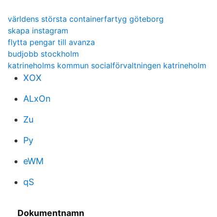
världens största containerfartyg göteborg
skapa instagram
flytta pengar till avanza
budjobb stockholm
katrineholms kommun socialförvaltningen katrineholm
XOX
ALxOn
Zu
Py
eWM
qS
Dokumentnamn