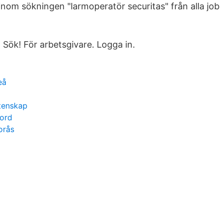
 inom sökningen "larmoperatör securitas" från alla jo
Sök! För arbetsgivare. Logga in.
eå
etenskap
ord
orås