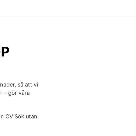
GP
ader, så att vi
er – gör våra
tan CV Sök utan