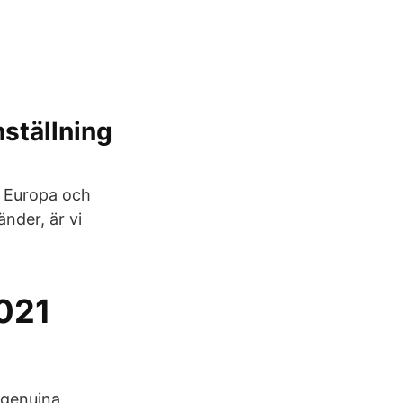
nställning
i Europa och
änder, är vi
2021
 genuina