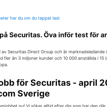
heter har du om du tappat last
på Securitas. Öva inför test för a
el av Securitas Direct Group och är marknadsledande 
 fler än 3 miljoner kunder och 10 000 anställda i 15 l
opa.
obb för Securitas - april 
com Sverige
mjobbet nu! Vi söker alltid efter dig som har den där