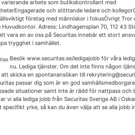
 varierande arbete som butikskontrollant med
gheterEngagerade och stöttande ledare och kollegor
ällsviktigt företag med människor i fokusÖvrigt Tror 
e Huvudkontor. Adress: Lindhagensplan 70, 112 43 S
tt vara en av oss på Securitas innebär ett stort ansva
kapa trygghet i samhället.
Besök www.securitas.se/ledigajobb för våra lediga
nu. Lediga tjänster. Om det inte finns någon tjänst
 att skicka en spontanansökan till rekrytering@securi
curitas passar dig som är en god samhällsmedborgar
ressade situationer samt inte är rädd för nattpass och 
r vi alla lediga jobb från Securitas Sverige AB i Osk
t specifikt yrke, så kan du även välja att se alla jobb 