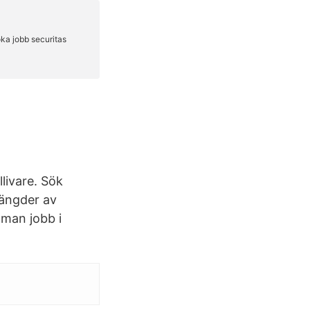
llivare. Sök
mängder av
 man jobb i