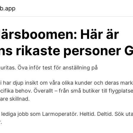
eb.app
därsboomen: Här är
ns rikaste personer 
ritas. Öva inför test för anställning på
i har djup insikt om våra olika kunder och deras markn
cifika behov. Överallt – från små butiker till flygplats
re skillnad.
lediga jobb som Larmoperatör. Heltid. Deltid. Sök u
.