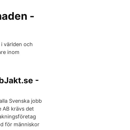
naden -
 i världen och
are inom
bJakt.se -
alla Svenska jobb
e AB krävs det
vakningsföretag
nad för människor