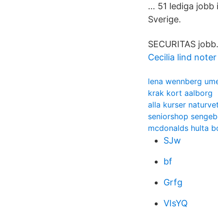
… 51 lediga jobb
Sverige.
SECURITAS jobb. 
Cecilia lind noter
lena wennberg um
krak kort aalborg
alla kurser naturv
seniorshop sengeb
mcdonalds hulta b
SJw
bf
Grfg
VIsYQ