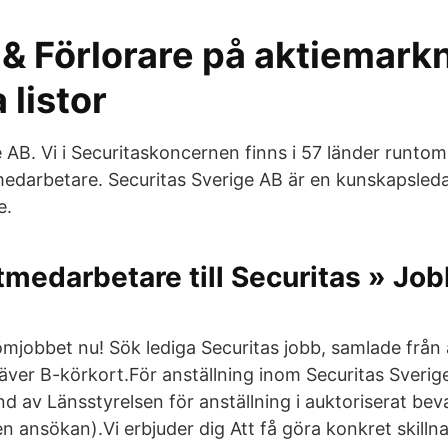
 & Förlorare på aktiemark
 listor
 AB. Vi i Securitaskoncernen finns i 57 länder runtom
edarbetare. Securitas Sverige AB är en kunskapsled
e.
medarbetare till Securitas » Job
ömjobbet nu! Sök lediga Securitas jobb, samlade från 
räver B-körkort.För anställning inom Securitas Sverig
nd av Länsstyrelsen för anställning i auktoriserat be
n ansökan).Vi erbjuder dig Att få göra konkret skill