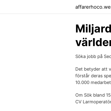
affarerhoco.w
Miljar
världe
Söka jobb på Secu
Det betyder att v
förstår deras spe
10.000 medarbeta
Om Sök bland 15 
CV Larmoperatör