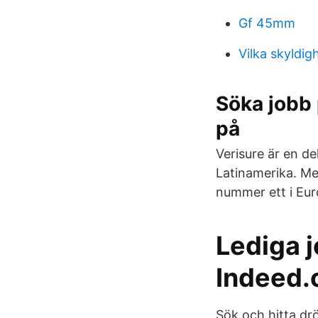
Gf 45mm
Vilka skyldig
Söka jobb 
på
Verisure är en d
Latinamerika. Med
nummer ett i Eur
Lediga j
Indeed.
Sök och hitta drö