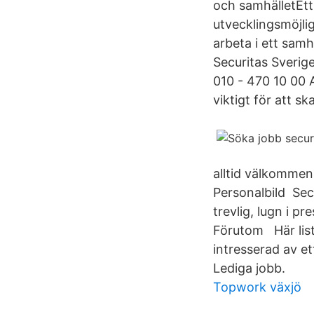
och samhälletEtt
utvecklingsmöjli
arbeta i ett samh
Securitas Sverig
010 - 470 10 00 A
viktigt för att s
alltid välkommen
Personalbild Se
trevlig, lugn i p
Förutom Här lista
intresserad av et
Lediga jobb.
Topwork växjö