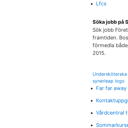
Lfcs
Söka jobb på S
Sök jobb För
framtiden. Bost
förmedla både 
2015.
Undersköterska 
synerleap logo
Far far away 
Kontaktuppg
Vårdcentral 
Sommarkurse