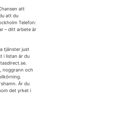
Chansen att
du att du
tockholm Telefon:
r – ditt arbete är
 tjänster just
 i listan är du
tasdirect.se.
e, noggrann och
bilkörning.
arshamn. Är du
inom det yrket i