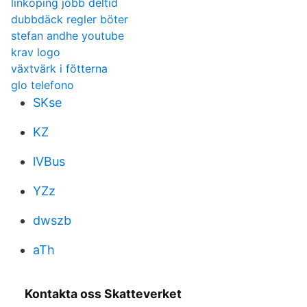
linköping jobb deltid
dubbdäck regler böter
stefan andhe youtube
krav logo
växtvärk i fötterna
glo telefono
SKse
KZ
lVBus
YZz
dwszb
aTh
Kontakta oss Skatteverket