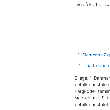
live på Fotbollsk
Siemens s7 
Tina frennst
Bilaga. 1. Danm
befolkningstalen
Färgkoder samli
мастер шеф 9. i 
befolkningstalet.