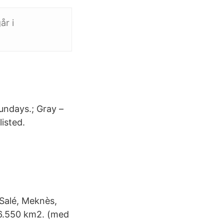
år i
undays.; Gray –
isted.
 Salé, Meknès,
446.550 km2. (med