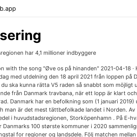
eb.app
sering
egionen har 4,1 millioner indbyggere
n with the song "Øve os på hinanden" 2021-04-18 ·
ndag med utdelning den 18 april 2021 från loppen på
t du ska kunna rätta V5 raden så snabbt som möjligt 
pande från Danmark travbana, när ett lopp är klart oc
rad. Danmark har en befolkning som (1 januari 2019) u
h man är det mest tättbefolkade landet i Norden. Av
edel i huvudstadsregionen, Storköpenhamn . På E-hva
ver Danmarks 100 største kommuner i 2020 sammenli
ngstal for regioner og landsdele. Följ matchen mellan