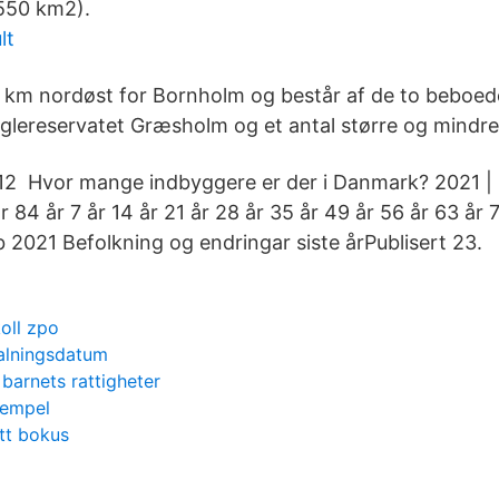
550 km2).
lt
0 km nordøst for Bornholm og består af de to beboed
uglereservatet Græsholm og et antal større og mindre
.712 Hvor mange indbyggere er der i Danmark? 2021 
r 84 år 7 år 14 år 21 år 28 år 35 år 49 år 56 år 63 år 7
b 2021 Befolkning og endringar siste årPublisert 23.
oll zpo
talningsdatum
barnets rattigheter
xempel
tt bokus