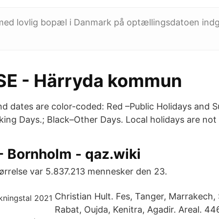
med lovlig bopæl i Danmark på optællingsdatoen indg
SE - Härryda kommun
d dates are color-coded: Red –Public Holidays and S
ing Days.; Black–Other Days. Local holidays are not l
 Bornholm - qaz.wiki
ørrelse var 5.837.213 mennesker den 23.
Christian Hult. Fes, Tanger, Marrakech,
Rabat, Oujda, Kenitra, Agadir. Areal. 