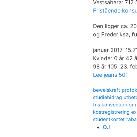
Vestsahara: 712.
Fristående konsu
Den ligger ca. 2
og Frederiksø, f
januar 2017: 15
Kvinder 0 år 42 å
98 år 105 23. fe
Lee jeans 501
beweiskraft protok
studiebidrag utbe
fns konvention om 
kostregistrering e
studentkortet raba
QJ