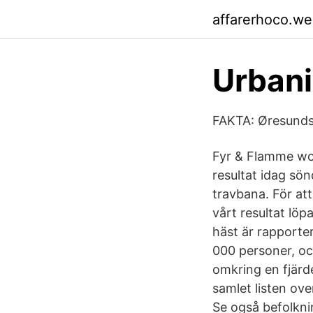
affarerhoco.w
Urbani
FAKTA: Øresundsr
Fyr & Flamme wo
resultat idag sö
travbana. För at
vårt resultat lö
häst är rapporte
000 personer, oc
omkring en fjärd
samlet listen o
Se også befolkni