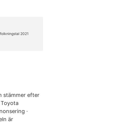
m stämmer efter
p Toyota
nonsering ·
eln är