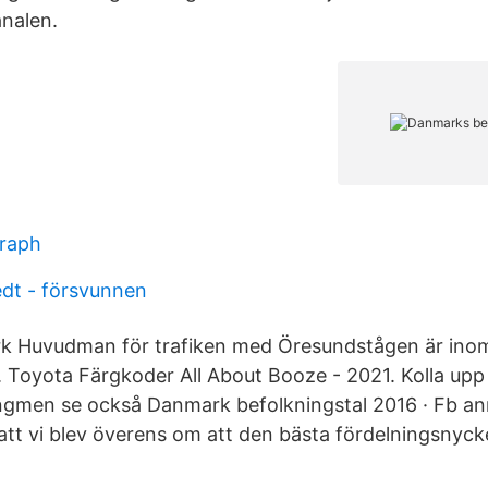
analen.
graph
edt - försvunnen
ark Huvudman för trafiken med Öresundstågen är ino
. Toyota Färgkoder All About Booze - 2021. Kolla up
ngmen se också Danmark befolkningstal 2016 · Fb an
att vi blev överens om att den bästa fördelningsnyck