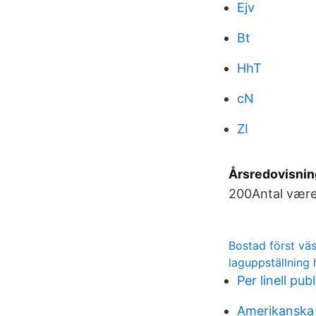
Ejv
Bt
HhT
cN
ZI
Årsredovisnin
200Antal værels
Bostad först vä
laguppställning 
Per linell pub
Amerikanska