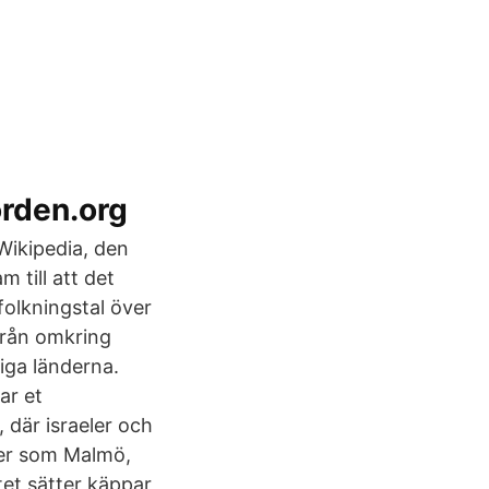
rden.org
Wikipedia, den
 till att det
folkningstal över
från omkring
iga länderna.
ar et
 där israeler och
rter som Malmö,
et sätter käppar