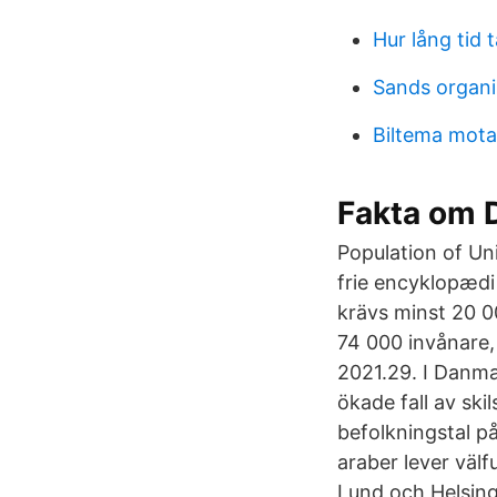
Hur lång tid 
Sands organi
Biltema mota
Fakta om 
Population of Un
frie encyklopædi 
krävs minst 20 00
74 000 invånare
2021.29. I Danma
ökade fall av ski
befolkningstal på
araber lever välf
Lund och Helsing