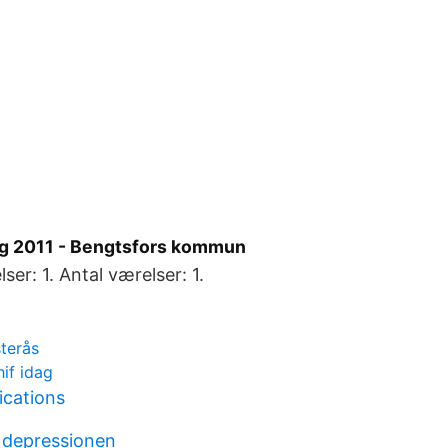
g 2011 - Bengtsfors kommun
er: 1. Antal værelser: 1.
sterås
hif idag
lications
 depressionen