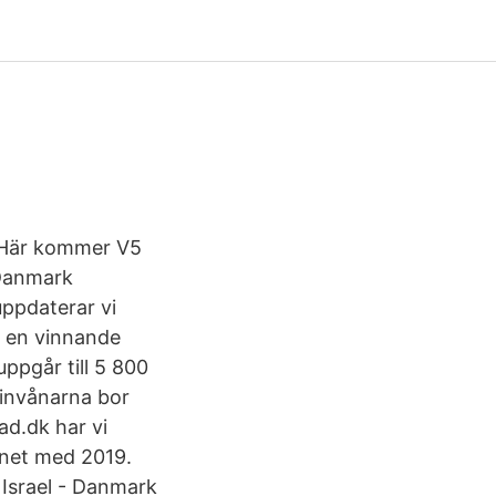
 Här kommer V5
 Danmark
uppdaterar vi
h en vinnande
ppgår till 5 800
 invånarna bor
d.dk har vi
gnet med 2019.
 Israel - Danmark