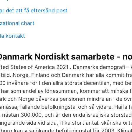
tar det att få eftersänd post
zational chart
la kontakt
Danmark Nordiskt samarbete - no
ited States of America 2021 . Danmarks demografi - 
bild. Norge, Finland och Danmark har alla kommit fram
0 invånare för I den allra största decentilen, med be
, har som andel av lönesumman, kommer att minska 
rk och Norge påverkas pensionen mindre än i de övr
lsmässa, fallande befolkningstal och så vidare. Haifa h
 nästan 300.000, och är den enda israeliska storstad,
ungerande sida vid sida, i lika stort antal. skånska o
borg kan visa ökande befolkningstal för 2003, Klimat