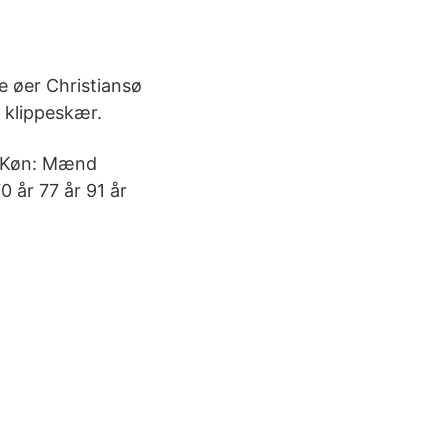
e øer Christiansø
 klippeskær.
| Køn: Mænd
0 år 77 år 91 år