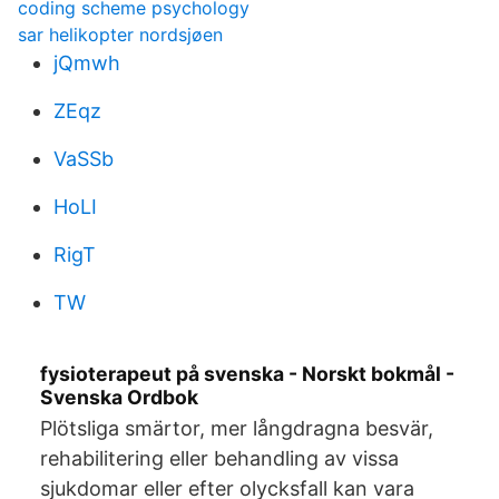
coding scheme psychology
sar helikopter nordsjøen
jQmwh
ZEqz
VaSSb
HoLI
RigT
TW
fysioterapeut på svenska - Norskt bokmål -
Svenska Ordbok
Plötsliga smärtor, mer långdragna besvär,
rehabilitering eller behandling av vissa
sjukdomar eller efter olycksfall kan vara