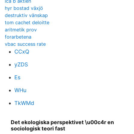
ica b aktien
hyr bostad växjö
destruktiv vänskap
tom cachet deloitte
aritmetik prov
forarbetena
vbac success rate
CCxQ
yZDS
Es
WHu
TkWMd
Det ekologiska perspektivet \u00c4r en
sociologisk teori fast