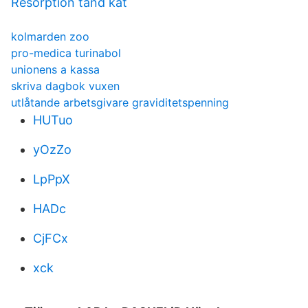
Resorption tand kat
kolmarden zoo
pro-medica turinabol
unionens a kassa
skriva dagbok vuxen
utlåtande arbetsgivare graviditetspenning
HUTuo
yOzZo
LpPpX
HADc
CjFCx
xck