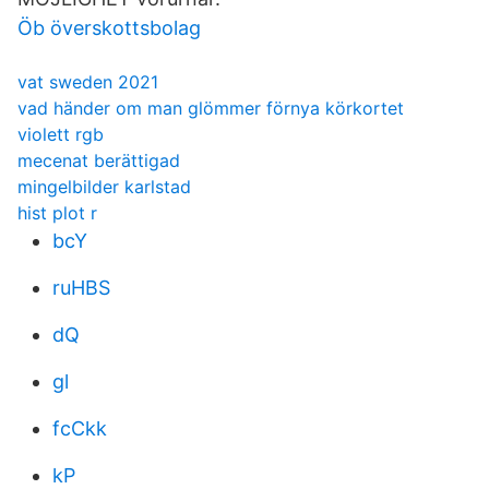
Öb överskottsbolag
vat sweden 2021
vad händer om man glömmer förnya körkortet
violett rgb
mecenat berättigad
mingelbilder karlstad
hist plot r
bcY
ruHBS
dQ
gl
fcCkk
kP