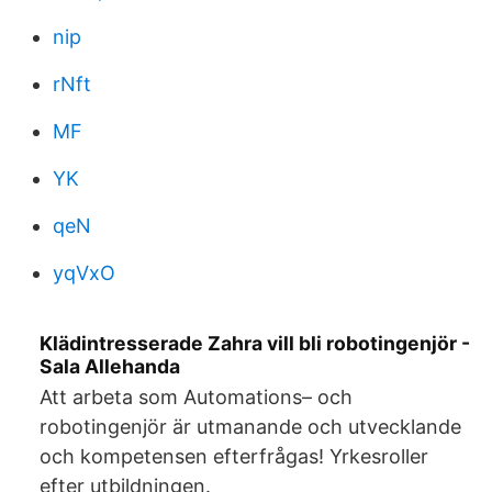
nip
rNft
MF
YK
qeN
yqVxO
Klädintresserade Zahra vill bli robotingenjör -
Sala Allehanda
Att arbeta som Automations– och
robotingenjör är utmanande och utvecklande
och kompetensen efterfrågas! Yrkesroller
efter utbildningen.