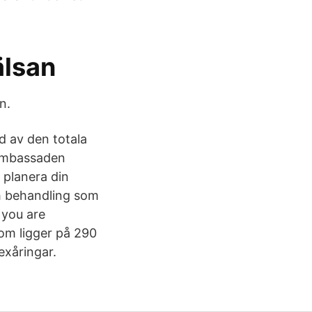
älsan
n.
nd av den totala
 ambassaden
 planera din
ch behandling som
 you are
som ligger på 290
exåringar.