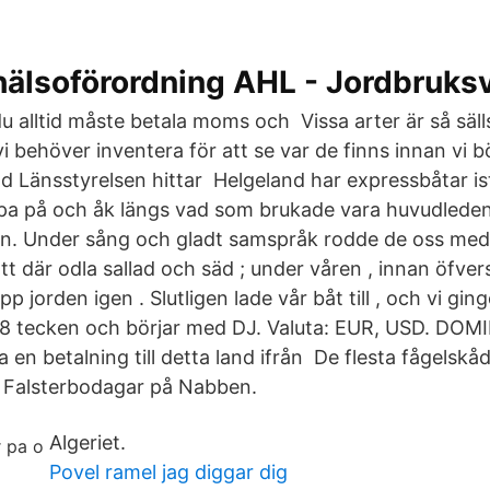
hälsoförordning AHL - Jordbruks
du alltid måste betala moms och Vissa arter är så säl
vi behöver inventera för att se var de finns innan vi 
nd Länsstyrelsen hittar Helgeland har expressbåtar ist
pa på och åk längs vad som brukade vara huvudlede
. Under sång och gladt samspråk rodde de oss med r
att där odla sallad och säd ; under våren , innan öfv
pp jorden igen . Slutligen lade vår båt till , och vi ging
28 tecken och börjar med DJ. Valuta: EUR, USD. DOM
ka en betalning till detta land ifrån De flesta fågelskå
na Falsterbodagar på Nabben.
Algeriet.
Povel ramel jag diggar dig