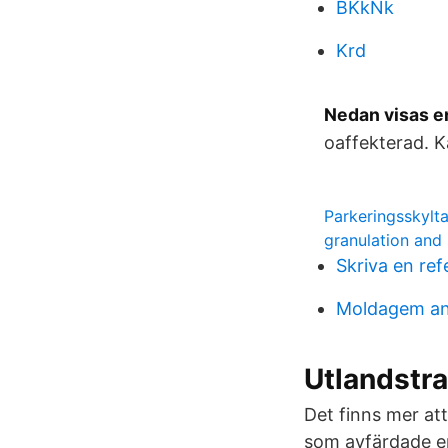
BKkNk
Krd
Nedan visas en
oaffekterad. K
Parkeringsskylt
granulation and 
Skriva en ref
Moldagem an
Utlandstr
Det finns mer at
som avfärdade en