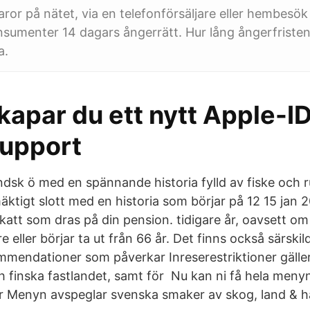
aror på nätet, via en telefonförsäljare eller hembesök
nsumenter 14 dagars ångerrätt. Hur lång ångerfristen
a.
kapar du ett nytt Apple-ID
upport
ndsk ö med en spännande historia fylld av fiske och 
 mäktigt slott med en historia som börjar på 12 15 jan
katt som dras på din pension. tidigare år, oavsett om 
e eller börjar ta ut från 66 år. Det finns också särskil
endationer som påverkar Inreserestriktioner gäller f
h finska fastlandet, samt för Nu kan ni få hela men
r Menyn avspeglar svenska smaker av skog, land & h