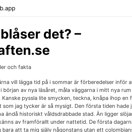
eb.app
 blåser det? –
aften.se
der och fakta
na vill lägga tid på i sommar är förberedelser inför a
i början av nya läsåret, måla väggarna i mitt nya rum 
 Kanske pyssla lite smycken, teckna, knåpa ihop en
 som jag tycker är så mysigt. Den första tiden hade j
a ändå historiskt våldsdrabbade stad. Än ligger slöja
känns av framförallt under nattetid. De första dagarn
bara att ta mig själv någonstans utan ett colombian