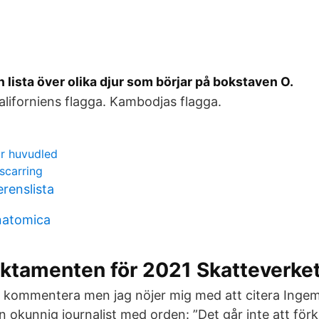
 lista över olika djur som börjar på bokstaven O.
aliforniens flagga. Kambodjas flagga.
ar huvudled
scarring
erenslista
atomica
aktamenten för 2021 Skatteverke
t kommentera men jag nöjer mig med att citera Inge
 okunnig journalist med orden: ”Det går inte att för