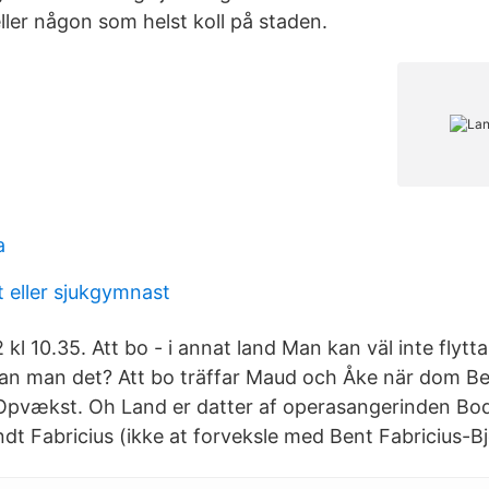
ler någon som helst koll på staden.
a
t eller sjukgymnast
l 10.35. Att bo - i annat land Man kan väl inte flytt
 kan man det? Att bo träffar Maud och Åke när dom B
. Opvækst. Oh Land er datter af operasangerinden Bod
t Fabricius (ikke at forveksle med Bent Fabricius-Bj