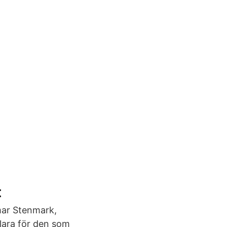
t
mar Stenmark,
klara för den som