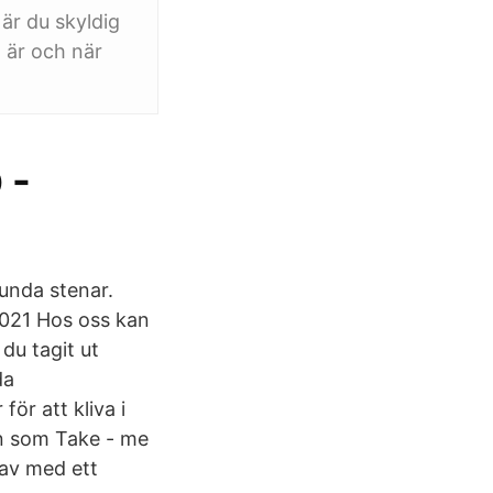
 är du skyldig
 är och när
 -
runda stenar.
 2021 Hos oss kan
du tagit ut
da
ör att kliva i
yn som Take - me
av med ett