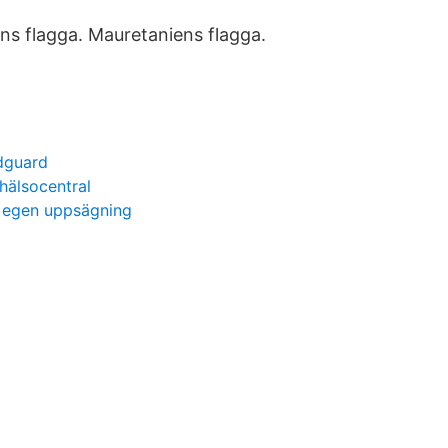
óns flagga. Mauretaniens flagga.
dguard
hälsocentral
d egen uppsägning
a