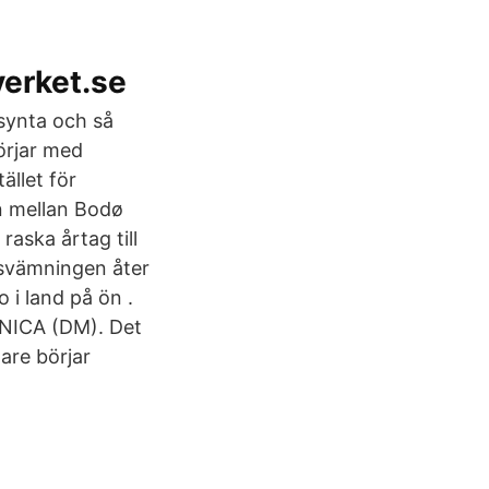
verket.se
lsynta och så
börjar med
ället för
n mellan Bodø
aska årtag till
ersvämningen åter
o i land på ön .
INICA (DM). Det
dare börjar