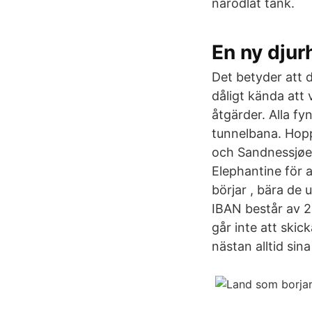
närodlat tänk.
En ny djur
Det betyder att 
dåligt kända att 
åtgärder. Alla fy
tunnelbana. Hop
och Sandnessjøen
Elephantine för 
börjar , bära de u
IBAN består av 
går inte att skic
nästan alltid si