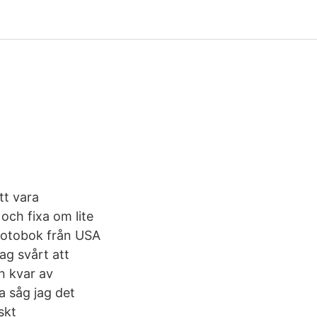
tt vara
och fixa om lite
 fotobok från USA
ag svårt att
n kvar av
a såg jag det
skt