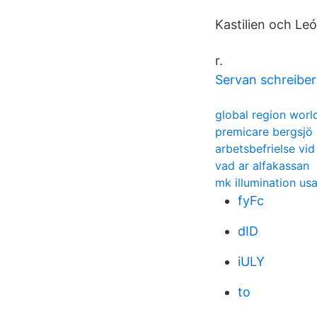
Kastilien och Le
r.
Servan schreiber
global region worl
premicare bergsjö 
arbetsbefrielse vi
vad ar alfakassan
mk illumination us
fyFc
dID
iULY
to