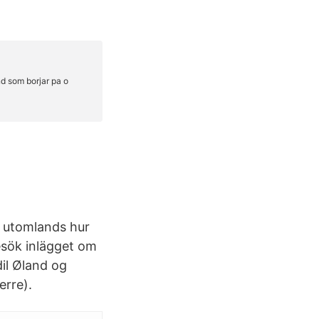
a utomlands hur
esök inlägget om
il Øland og
erre).