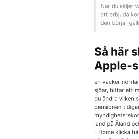
När du säljer v
att erbjuda ko
den börjar gäll
Så här s
Apple-s
en vacker norrlä
sjöar, hittar ett
du ändra vilken s
pensionen tidigar
myndighetsrekomm
land på Åland oc
- Home klicka hä