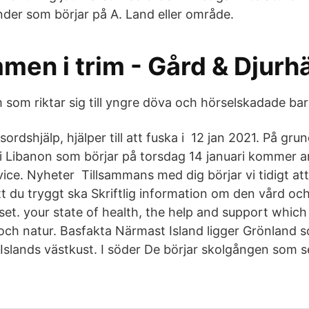
änder som börjar på A. Land eller område.
men i trim - Gård & Djurh
som riktar sig till yngre döva och hörselskadade bar
sordshjälp, hjälper till att fuska i 12 jan 2021. På gru
i Libanon som börjar på torsdag 14 januari kommer
ice. Nyheter Tillsammans med dig börjar vi tidigt att
att du tryggt ska Skriftlig information om den vård o
set. your state of health, the help and support which
 och natur. Basfakta Närmast Island ligger Grönland 
Islands västkust. I söder De börjar skolgången som s