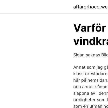
affarerhoco.w
Varför
vindkr
Sidan saknas Bil
Annat som jag gär
klassförestådare 
här på hemsidan.
och annat sådant
slappna av i denn
oroligheter som 
som en utmaning 